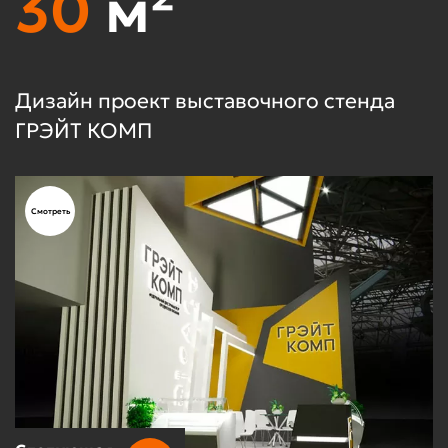
30
м²
Дизайн проект выставочного стенда
Д
ГРЭЙТ КОМП
D
Смотреть