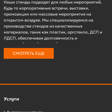
Наши стенды подходят для любых мероприятий,
будь то корпоративные встречи, выставки,
промоакции или массовые мероприятия на
открытом воздухе. Мы специализируемся на
производстве стендов из качественных
материалов, таких как пластик, оргстекло, ДСП и
ЛДСП, обеспечивая долговечность и
презентабельный внешний вид.
СМОТРЕТЬ ЕЩЕ
Типы уличных выставочных
стендов
Мы предлагаем разнообразные типы стендов,
которые удовлетворят любые запросы:
Напольные стенды
: эти стенды идеально
подходят для размещения на улице, они
Услуги
устойчивы и обеспечивают хорошую
видимость информации или продукции.
Выставочные стенды