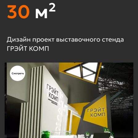
30
м²
Дизайн проект выставочного стенда
Д
ГРЭЙТ КОМП
D
Смотреть