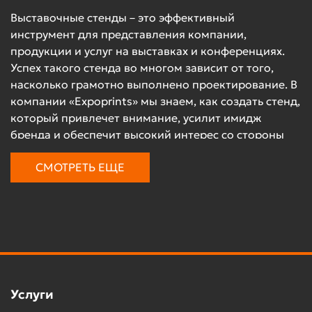
Выставочные стенды – это эффективный
инструмент для представления компании,
продукции и услуг на выставках и конференциях.
Успех такого стенда во многом зависит от того,
насколько грамотно выполнено проектирование. В
компании «Expoprints» мы знаем, как создать стенд,
который привлечет внимание, усилит имидж
бренда и обеспечит высокий интерес со стороны
посетителей. В этой статье мы подробно
СМОТРЕТЬ ЕЩЕ
расскажем, как происходит проектирование
выставочных стендов, какие этапы включает этот
процесс и почему стоит заказать его у нас.
Почему проектирование
выставочных стендов важно
для успешной презентации?
Услуги
Участие в выставке – это не только возможность